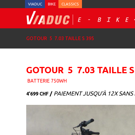
VIADUC
BIKE
CLASSICS
GOTOUR 5 7.03 TAILLE S 395
GOTOUR 5 7.03 TAILLE S
BATTERIE 750WH
/
PAIEMENT JUSQU'À 12X SANS 
4'699 CHF