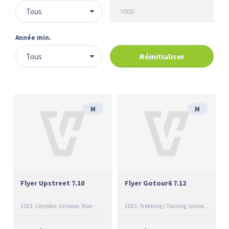
Tous
Année min.
Réinitialiser
Tous
M
M
Flyer Upstreet 7.10
Flyer Gotour6 7.12
2023
Citybike
Unisexe
Noir
2023
Trekking / Touring
Unisexe
Argent