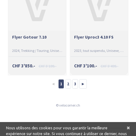
Flyer Gotour 7.10
Flyer Uproc3 4.10 FS
2024
Trekking / Touring
Unisexe
Bleu
2023
tout suspendu
Unisexe
Anthracit
CHF 3'850.-
CHF 3'100.-
CHF 5'199.-
CHF 5'499.-
◄
1
2
3
►
© velocorner.ch
×
Nous utilisons des cookies pour vous garantir la meilleure
expérience sur notre site. Si vous continuez à utiliser ce dernier, nous