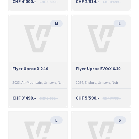
CHF 4'000.-
CHF 2'914.-
CHF 5'399.-
CHF 4'699.-
M
L
Flyer Uproc X 2.10
Flyer Uproc EVO:X 6.10
2023
All-Mountain
Unisexe
Noir
2024
Enduro
Unisexe
Noir
CHF 3'490.-
CHF 5'590.-
CHF 5'899.-
CHF 7'799.-
L
S